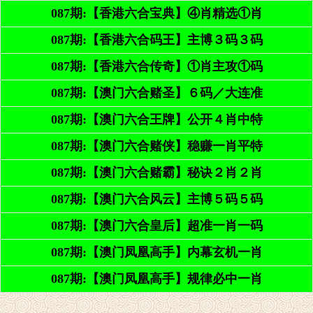
087期:【香港六合宝典】④肖精选①肖
087期:【香港六合码王】主博３码３码
087期:【香港六合传奇】①肖主攻①码
087期:【澳门六合赌圣】６码／大连准
087期:【澳门六合王牌】公开４肖中特
087期:【澳门六合赌侠】稳赚一肖平特
087期:【澳门六合赌霸】秘诀２肖２肖
087期:【澳门六合风云】主博５码５码
087期:【澳门六合皇后】超准一肖一码
087期:【澳门凤凰高手】内幕玄机一肖
087期:【澳门凤凰高手】规律必中一肖